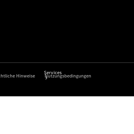
Sterne -
elektrisch
Services
Übersicht
Serviceangebote
Reifen &