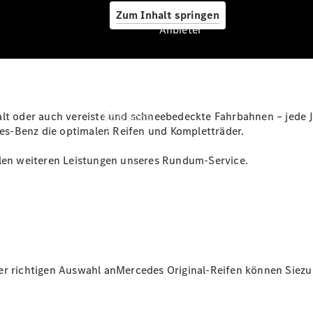
Zum Inhalt springen
Anbieter
Anbieter
alt oder auch vereiste und schneebedeckte Fahrbahnen – jede 
Übersicht
s-Benz die optimalen Reifen und Kompletträder.
elen weiteren Leistungen unseres Rundum-Service.
Startseite
Ansprechpartner
finden
er richtigen Auswahl anMercedes Original-Reifen können Siezu 
Beratung
vereinbaren
Servicetermin