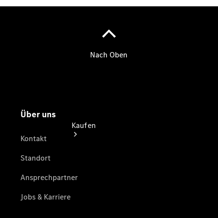
vereinbaren
Tel: +49 711
697640
Kaufen
Übersicht
Junge